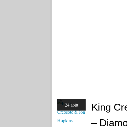
King Cr
24 août
– Diamo