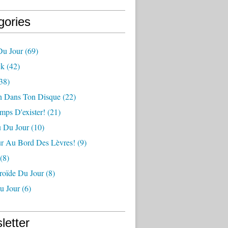
gories
u Jour
(69)
ck
(42)
38)
 Dans Ton Disque
(22)
emps D'exister!
(21)
 Du Jour
(10)
r Au Bord Des Lèvres!
(9)
(8)
roïde Du Jour
(8)
u Jour
(6)
letter