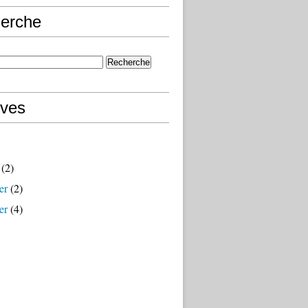
erche
ives
(2)
er
(2)
er
(4)