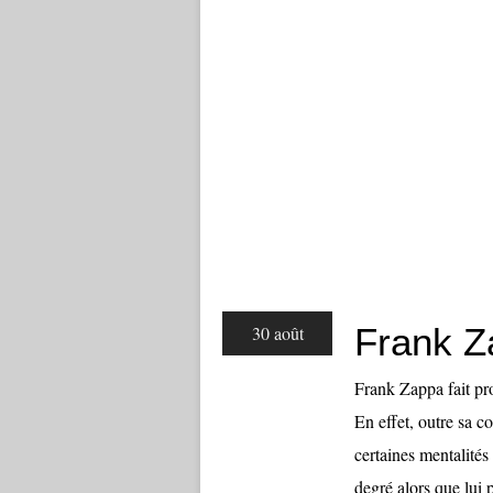
Frank Z
30 août
Frank Zappa fait pr
En effet, outre sa c
certaines mentalités
degré alors que lui p