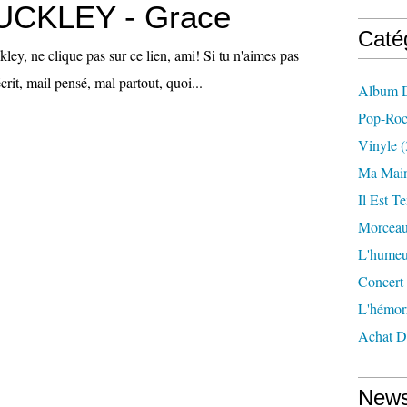
UCKLEY - Grace
Caté
kley, ne clique pas sur ce lien, ami! Si tu n'aimes pas
crit, mail pensé, mal partout, quoi...
Album D
Pop-Ro
Vinyle
(
Ma Main
Il Est T
Morceau
L'humeu
Concert
L'hémor
Achat D
News