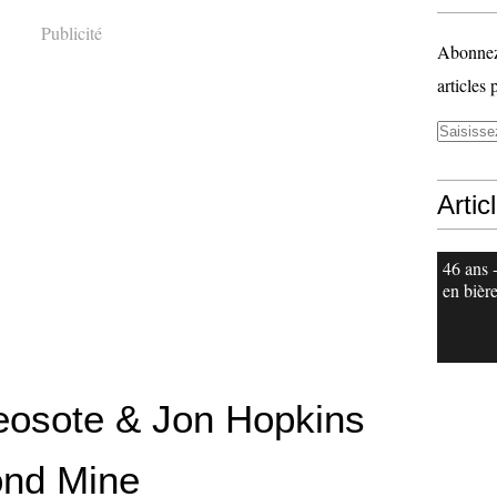
Publicité
Abonnez-
articles 
Artic
46 ans 
en bièr
eosote & Jon Hopkins
nd Mine