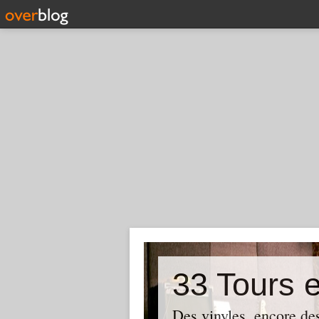
33 Tours e
Des vinyles, encore des